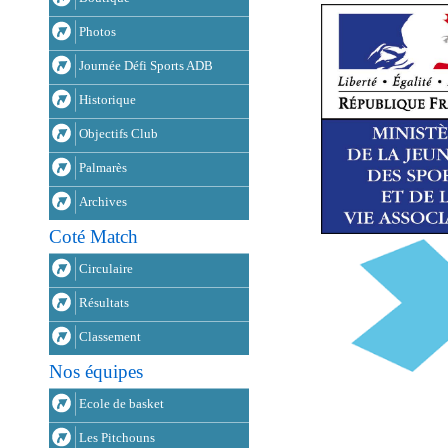
Photos
Journée Défi Sports ADB
Historique
Objectifs Club
Palmarès
Archives
Coté Match
Circulaire
Résultats
Classement
Nos équipes
Ecole de basket
Les Pitchouns