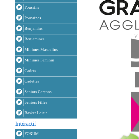
Poussins
Poussines
Benjamins
Benjamines
Minimes Masculins
Minimes Féminin
Cadets
Cadettes
Seniors Garçons
Seniors Filles
Basket Loisir
Intéractif
FORUM