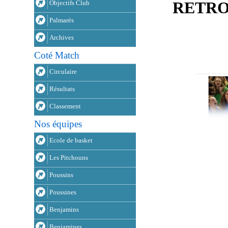
RETRO
Objectifs Club
Palmarès
Archives
Coté Match
Circulaire
Résultats
Classement
Nos équipes
Ecole de basket
Les Pitchouns
Poussins
Poussines
Benjamins
Benjamines