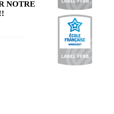
R NOTRE
!