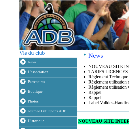
Vie du club
News
News
NOUVEAU SITE I
TARIFS LICENCES 
L'association
Règlement Technique e
Règlement utilisation 
Partenaires
Règlement utilisation 
Boutique
Rappel
Rappel
Photos
Label Valides-Handic
Journée Défi Sports ADB
NOUVEAU SITE INTE
Historique