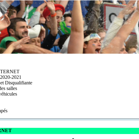
NTERNET
2020-2021
t Disqualifiante
des salles
véhicules
apés
RNET