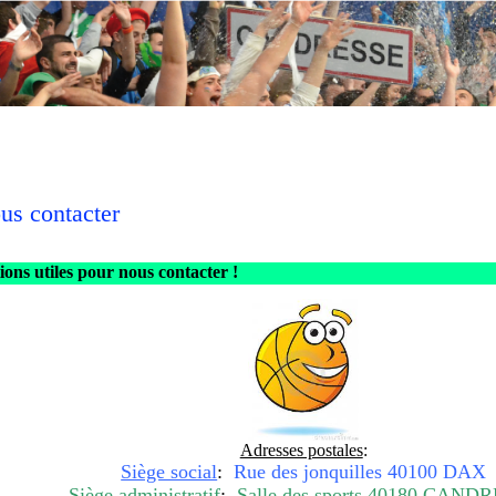
us contacter
ons utiles pour nous contacter !
Adresses postales
:
Siège social
:
Rue des jonquilles 40100 DAX
Siège administratif
:
Salle des sports 40180 CAND