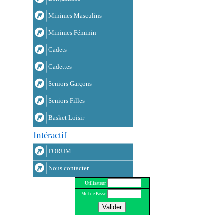
Minimes Masculins
Minimes Féminin
Cadets
Cadettes
Seniors Garçons
Seniors Filles
Basket Loisir
Intéractif
FORUM
Nous contacter
Utilisateur
Mot de Passe