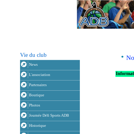
Vie du club
No
News
Informati
L'association
Partenaires
Boutique
Photos
Journée Défi Sports ADB
Historique