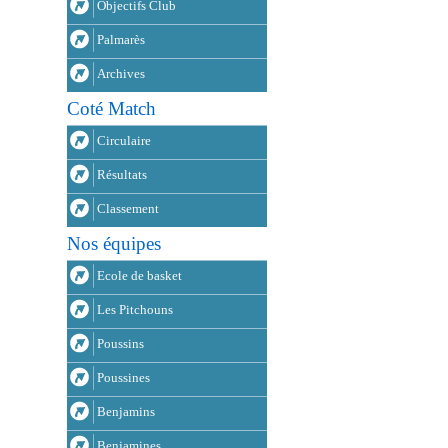
Objectifs Club
Palmarès
Archives
Coté Match
Circulaire
Résultats
Classement
Nos équipes
Ecole de basket
Les Pitchouns
Poussins
Poussines
Benjamins
Benjamines