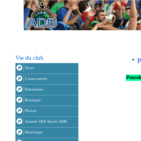
Vie du club
P
News
Poussi
L'association
Partenaires
Boutique
Photos
Journée Défi Sports ADB
Historique