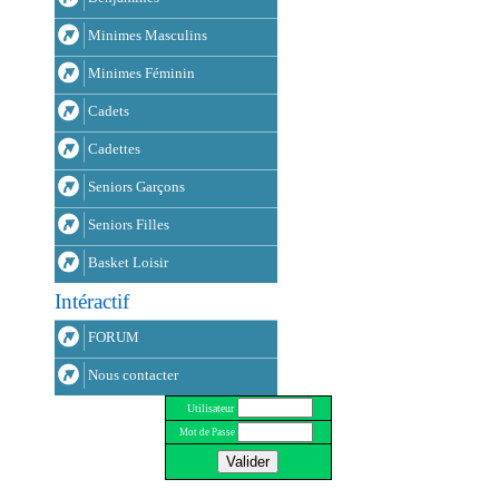
Minimes Masculins
Minimes Féminin
Cadets
Cadettes
Seniors Garçons
Seniors Filles
Basket Loisir
Intéractif
FORUM
Nous contacter
Utilisateur
Mot de Passe