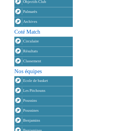
Objectifs Club
Palmarès
Archives
Coté Match
Circulaire
Résultats
Classement
Nos équipes
Ecole de basket
Les Pitchouns
Poussins
Poussines
Benjamins
Benjamines