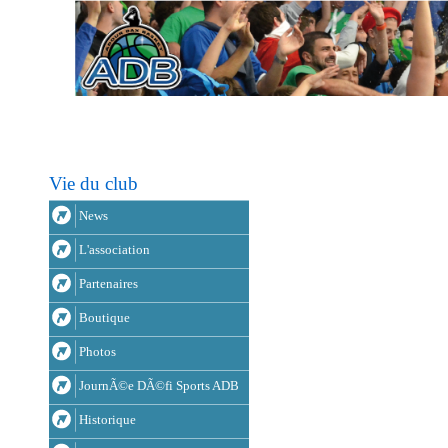
Vie du club
News
L'association
Partenaires
Boutique
Photos
JournÃ©e DÃ©fi Sports ADB
Historique