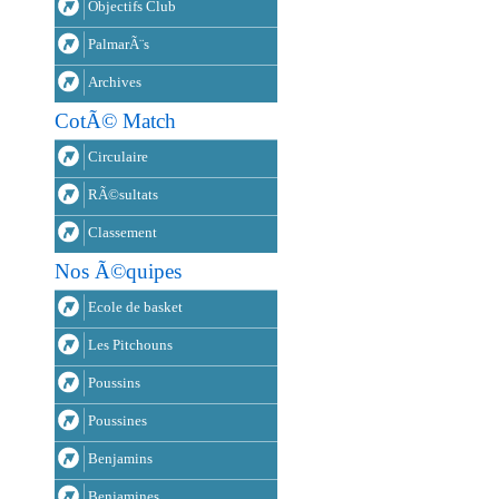
Objectifs Club
PalmarÃ¨s
Archives
CotÃ© Match
Circulaire
RÃ©sultats
Classement
Nos Ã©quipes
Ecole de basket
Les Pitchouns
Poussins
Poussines
Benjamins
Benjamines