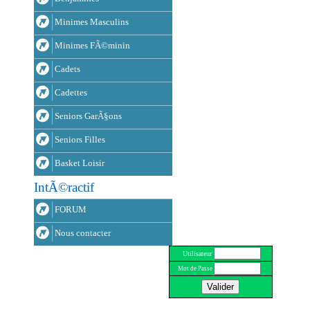
Minimes Masculins
Minimes FÃ©minin
Cadets
Cadettes
Seniors GarÃ§ons
Seniors Filles
Basket Loisir
IntÃ©ractif
FORUM
Nous contacter
Utilisateur
Mot de Passe