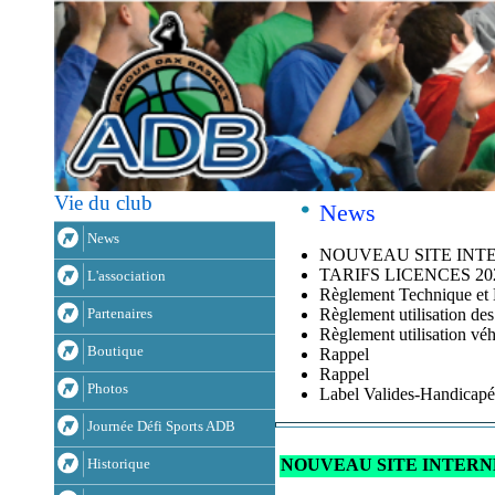
Vie du club
News
News
NOUVEAU SITE INT
TARIFS LICENCES 20
L'association
Règlement Technique et D
Règlement utilisation des
Partenaires
Règlement utilisation véh
Boutique
Rappel
Rappel
Photos
Label Valides-Handicapé
Journée Défi Sports ADB
NOUVEAU SITE INTERN
Historique