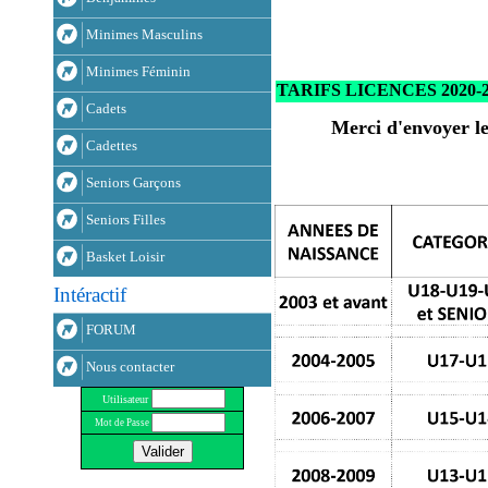
Minimes Masculins
Minimes Féminin
TARIFS LICENCES 2020-2
Cadets
Merci d'envoyer le
Cadettes
Seniors Garçons
Seniors Filles
Basket Loisir
Intéractif
FORUM
Nous contacter
Utilisateur
Mot de Passe