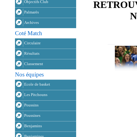
RETROUV
Objectifs Club
Palmarès
N
Archives
Coté Match
Circulaire
Résultats
Classement
Nos équipes
Ecole de basket
Les Pitchouns
Poussins
Poussines
Benjamins
Benjamines