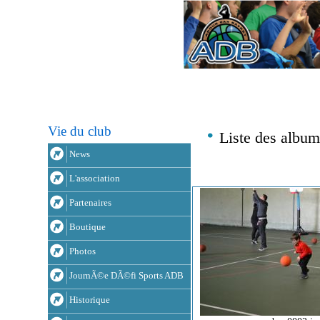
Vie du club
Liste des album
News
L'association
Partenaires
Boutique
Photos
JournÃ©e DÃ©fi Sports ADB
Historique