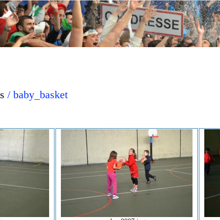
s
/ baby_basket