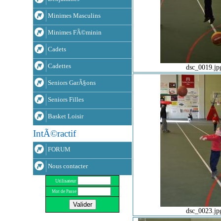
Minimes Masculins
Minimes FÃ©minin
Cadets
Cadettes
dsc_0019.jp
Seniors GarÃ§ons
Seniors Filles
Basket Loisir
IntÃ©ractif
FORUM
Nous contacter
Utilisateur
Mot de Passe
dsc_0023.jp