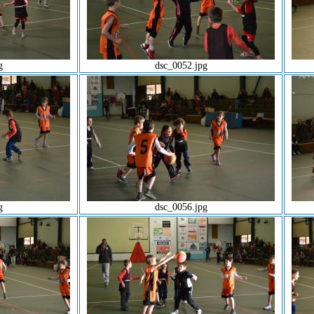
g
dsc_0052.jpg
g
dsc_0056.jpg