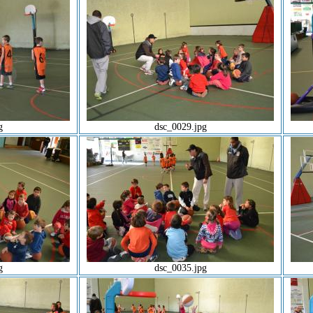
g
dsc_0029.jpg
g
dsc_0035.jpg