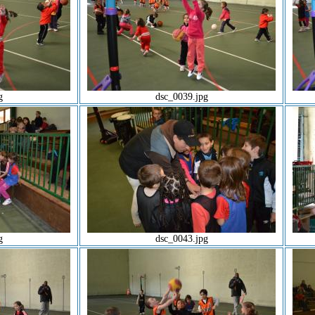
g
dsc_0039.jpg
g
dsc_0043.jpg