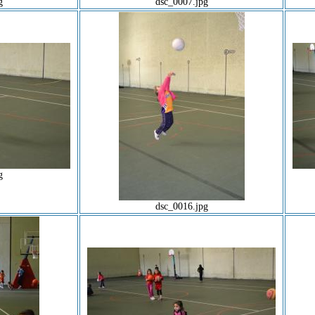
g
dsc_0007.jpg
g
dsc_0016.jpg