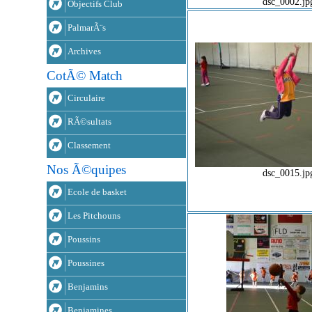
dsc_0002.jp
Objectifs Club
PalmarÃ¨s
Archives
CotÃ© Match
Circulaire
RÃ©sultats
Classement
Nos Ã©quipes
dsc_0015.jp
Ecole de basket
Les Pitchouns
Poussins
Poussines
Benjamins
Benjamines