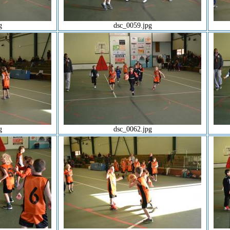
g
dsc_0059.jpg
g
dsc_0062.jpg