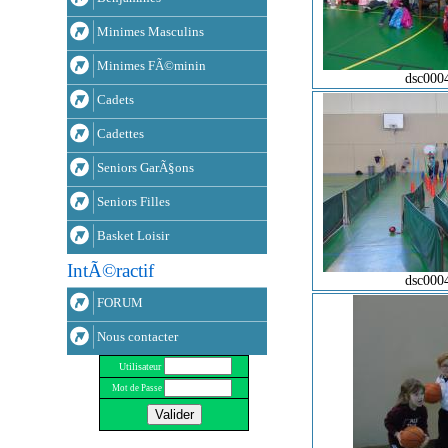
Minimes Masculins
Minimes FÃ©minin
dsc000
Cadets
Cadettes
Seniors GarÃ§ons
Seniors Filles
Basket Loisir
IntÃ©ractif
dsc000
FORUM
Nous contacter
Utilisateur
Mot de Passe