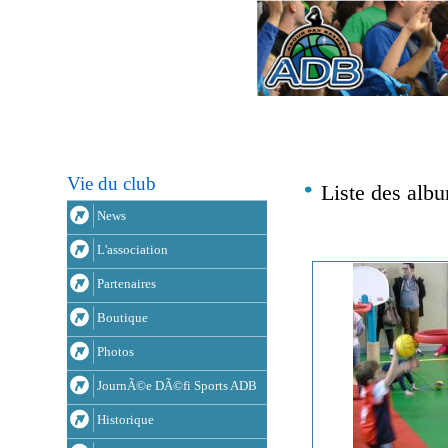
Vie du club
Liste des alb
News
L'association
Partenaires
Boutique
Photos
JournÃ©e DÃ©fi Sports ADB
Historique