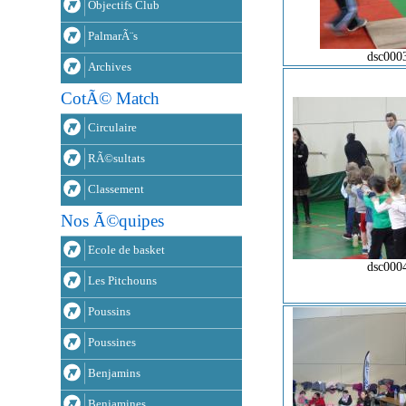
Objectifs Club
PalmarÃ¨s
dsc000
Archives
CotÃ© Match
Circulaire
RÃ©sultats
Classement
Nos Ã©quipes
Ecole de basket
dsc000
Les Pitchouns
Poussins
Poussines
Benjamins
Benjamines